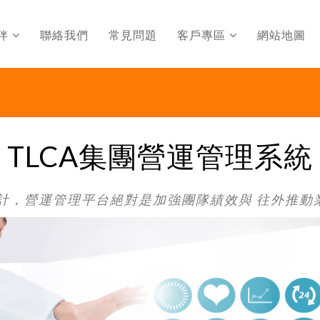
伴
聯絡我們
常見問題
客戶專區
網站地圖
TLCA集團營運管理系統
，營運管理平台絕對是加強團隊績效與 往外推動